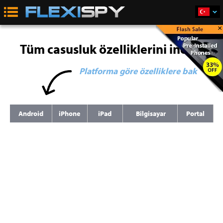
×
Tüm casusluk özelliklerini incele
Platforma göre özelliklere bak
Android
iPhone
iPad
Bilgisayar
Portal