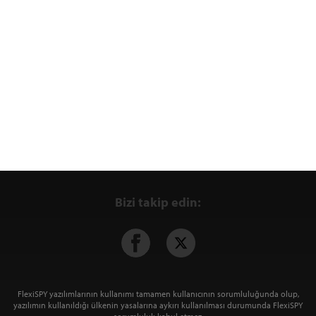
Bizi takip edin:
FlexiSPY yazılımlarının kullanımı tamamen kullanıcının sorumluluğunda olup,
yazılımın kullanıldığı ülkenin yasalarına aykırı kullanılması durumunda FlexiSPY