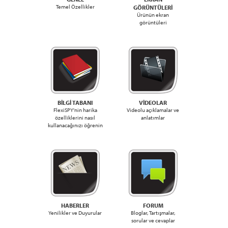
Temel Özellikler
GÖRÜNTÜLERİ
Ürünün ekran
görüntüleri
BİLGİ TABANI
VİDEOLAR
FlexiSPY'nin harika
Videolu açıklamalar ve
özelliklerini nasıl
anlatımlar
kullanacağınızı öğrenin
HABERLER
FORUM
Yenilikler ve Duyurular
Bloglar, Tartışmalar,
sorular ve cevaplar