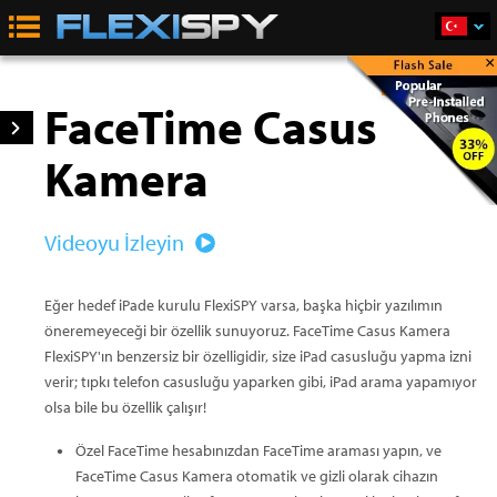
×
Satın Al
FaceTime Casus
Kamera
Videoyu İzleyin
Eğer hedef iPade kurulu FlexiSPY varsa, başka hiçbir yazılımın
öneremeyeceği bir özellik sunuyoruz. FaceTime Casus Kamera
FlexiSPY'ın benzersiz bir özelligidir, size iPad casusluğu yapma izni
verir; tıpkı telefon casusluğu yaparken gibi, iPad arama yapamıyor
olsa bile bu özellik çalışır!
Özel FaceTime hesabınızdan FaceTime araması yapın, ve
FaceTime Casus Kamera otomatik ve gizli olarak cihazın