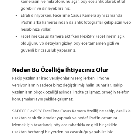
kamerasını ve mikrofonunu açar, böylece anlık olarak etrafı
görebilir ve dinleyebilirsiniz.
Etrafı dinliyorken, FaceTime Casus Kamera aynı zamanda
iPad'ın arka kamerasından da anlık fotoğraflar çekip sizin web
hesabınıza yollar.
FaceTime Casus Kamera aktifken FlexiSPY FaceTime'ın açık
olduğunu vb detayları gizley, böylece tamamen gizli ve
güvenli bir casusluk yaparsınız.
Neden Bu Özelliğe İhtiyacınız Olur
Rakip yazılımlar iPad versiyonlarını sergilerken, iPhone
versiyonlarının sadece biraz değiştirilmiş halini sunarlar. Rakip
yazılımların birçok özelliği aslında iPadte çalışmaz, örneğin telefon
konuşmaları aynı şekilde çalışmaz.
SADECE FlexiSPY FaceTime Casus Kamera özelliğine sahip, özellikle
uzaktan canlı dinlemeler yapmak ve hedef iPad'in ortamını
izlemek için tasarlandı, böylece rahatlıkla ve gizli bir şekilde
uzaktan herhangi bir yerden bu casusluğu yapabilirsiniz.