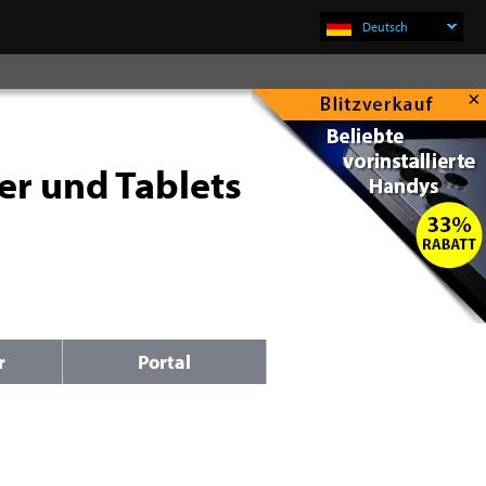
Deutsch
×
er und Tablets
r
Portal