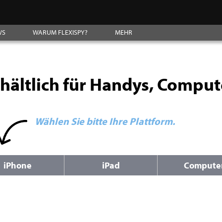
WS
WARUM FLEXISPY?
MEHR
erhältlich für Handys, Comput
Wählen Sie bitte Ihre Plattform.
iPhone
iPad
Compute