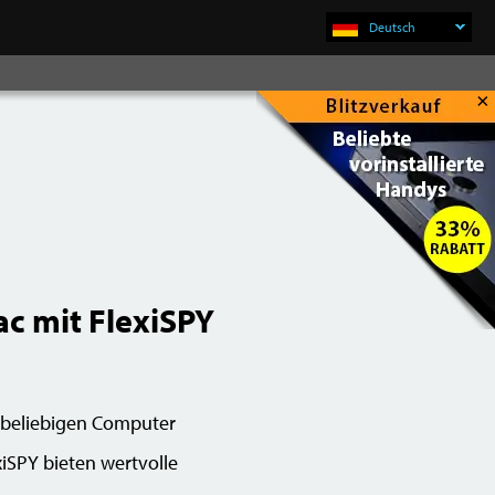
Deutsch
×
Jetzt Kaufen
c mit FlexiSPY
m beliebigen Computer
SPY bieten wertvolle