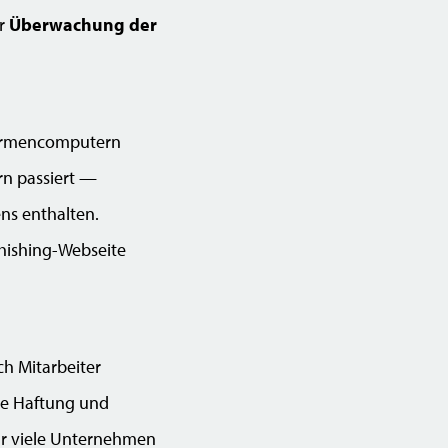
ur
Überwachung der
 Firmencomputern
rn passiert —
ns enthalten.
Phishing-Webseite
h Mitarbeiter
che Haftung und
für viele Unternehmen