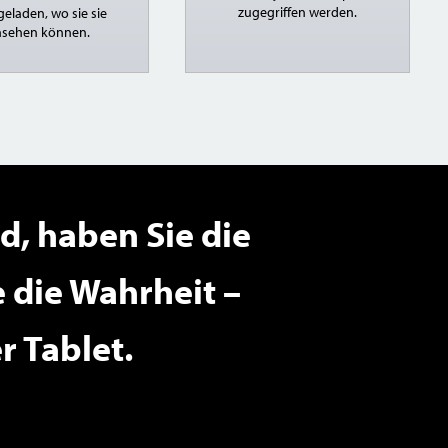
zugegriffen werden.
eladen, wo sie sie
nsehen können.
d, haben Sie die
e die Wahrheit –
 Tablet.