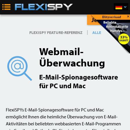
×
Jetzt Kaufen
|
FLEXISPY FEATURE-REFERENZ
ALLE
Webmail-
Üb­erwachung
E-Mail-Spionage­software
für PC und Mac
FlexiSPYs E-Mail-Spionagesoftware für PC und Mac
ermöglicht Ihnen die heimliche Überwachung von E-Mail-
Aktivitäten bei beliebten webbasierten E-Mail-Programmen