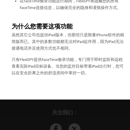
在FaceTime偷录功能运行期间，FlexiSPY将隐藏您的所有
FaceTime连接信息，以确保完全的隐身和谨慎操作方式。
为什么您需要这项功能
虽然其它公司也提供iPad版本，但那些只是限量iPhone软件的精
简版而已。其中的多数功能都无法对iPad起作用，因为iPad无法
接通电话并且使用方式也不相同。
只有FlexiSPY提供FaceTime偷录功能，专门用于即时监听和远程
查看实际iPad目标设备。当您的监控目标带着iPad出行时，您可
以在安全距离之外的舒适房间中掌控一切。
关注我们：