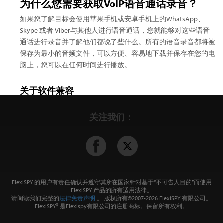
为什么您需要获取VoIP语音通话录音？
如果您了解目标会使用苹果手机或安卓手机上的WhatsApp、
Skype 或者 Viber与其他人进行语音通话，您就能够对这些语音
通话进行录音并了解他们都说了些什么。所有的语音录音都将被
保存为最小的音频文件，可以方便、容易地下载并保存在您的电
脑上，您可以在任何时间进行播放。
关于软件兼容
支持的聊天软件及版本信息
请点击这里
。
关注我们：
FlexiSPY 的用户有责任确认并遵守其所在国家针对基于“不可告人目的”而使用
FlexiSPY 产品的所有适用法律。
请阅读我们完整的
法律免责声明
。 版权所有©2007-
2026 FlexiSPY 有限公司。
FlexiSPY® 是Flexispy有限公司的注册商标。保留所有权利。