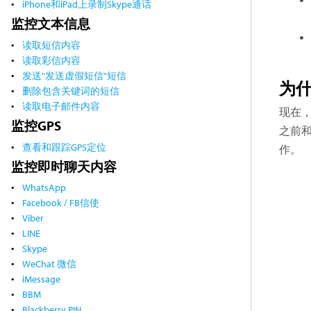
iPhone和iPad上录制Skype通话
监控文本信息
读取短信内容
读取彩信内容
发送"发送虚假短信"短信
为
删除包含关键词的短信
读取电子邮件内容
现在，
监控GPS
之前和
查看和跟踪GPS定位
作。
监控即时聊天内容
WhatsApp
Facebook / FB信使
Viber
LINE
Skype
WeChat 微信
iMessage
BBM
Blackberry PIN