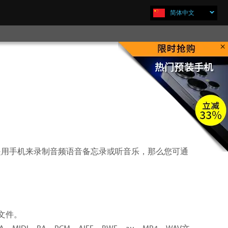
简体中文
×
立即购买
总是用手机来录制音频语音备忘录或听音乐，那么您可通
录文件。
、MIDI、RA、PCM、AIFF、BWF、au、MP4、WAV文