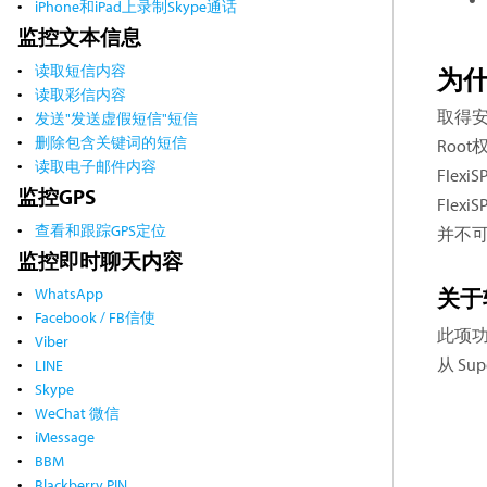
iPhone和iPad上录制Skype通话
监控文本信息
读取短信内容
为什
读取彩信内容
取得安
发送"发送虚假短信"短信
删除包含关键词的短信
Roo
读取电子邮件内容
Fle
监控GPS
Fle
查看和跟踪GPS定位
并不可
监控即时聊天内容
WhatsApp
关于
Facebook / FB信使
此项功
Viber
从 Su
LINE
Skype
WeChat 微信
iMessage
BBM
Blackberry PIN