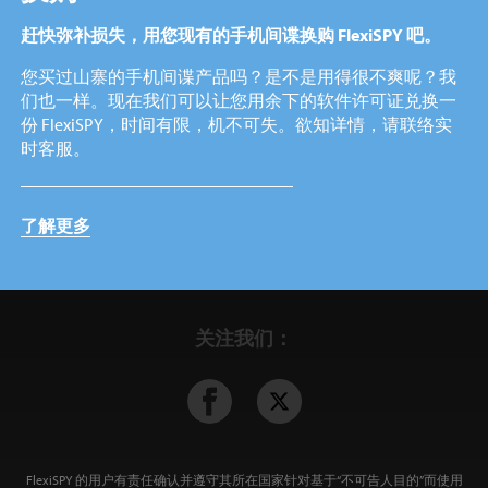
赶快弥补损失，用您现有的手机间谍换购 FlexiSPY 吧。
您买过山寨的手机间谍产品吗？是不是用得很不爽呢？我
们也一样。现在我们可以让您用余下的软件许可证兑换一
份 FlexiSPY，时间有限，机不可失。欲知详情，请联络实
时客服。
了解更多
关注我们：
FlexiSPY 的用户有责任确认并遵守其所在国家针对基于“不可告人目的”而使用