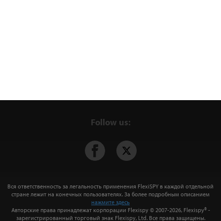
Follow us:
Вся ответственность за легальность применения FlexiSPY в каждой отдельной
стране лежит на конечных пользователях. За более подробным описанием
нажмите здесь
Авторские права принадлежат корпорации Flexispy © 2007-
2026, Flexispy® -
зарегистрированный торговый знак
Flexispy, Ltd
. Все права защищены.