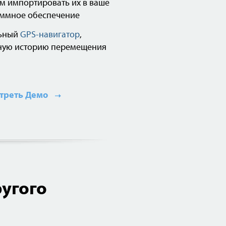
ем импортировать их в ваше
аммное обеспечение
льный
GPS-навигатор
,
лную историю перемещения
треть Демо
угого