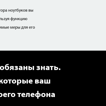
тора ноутбуков вы
ользуя функцию
имые меры для его
 обязаны знать.
 которые ваш
оего телефона