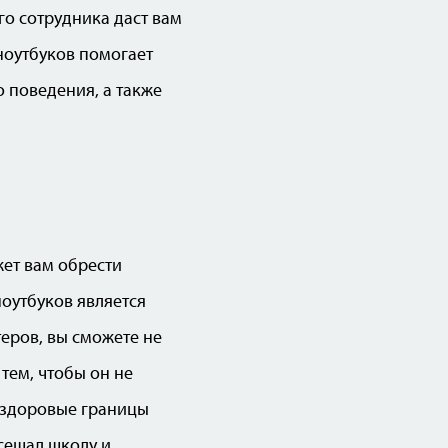
о сотрудника даст вам
ноутбуков помогает
 поведения, а также
ет вам обрести
ноутбуков является
еров, вы сможете не
тем, чтобы он не
ь здоровые границы
осещал школу и