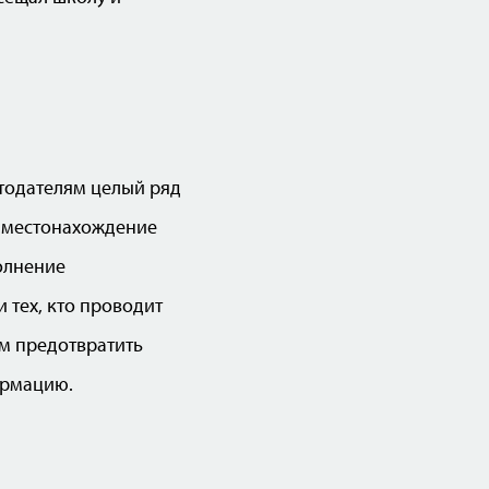
тодателям целый ряд
ь местонахождение
олнение
 тех, кто проводит
ам предотвратить
ормацию.