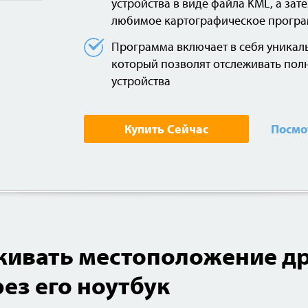
устройства в виде файла KML, а зат
любимое картографическое прогр
Программа включает в себя уника
который позволят отслеживать по
устройства
Купить Сейчас
Посмо
живать местоположение др
ез его ноутбук