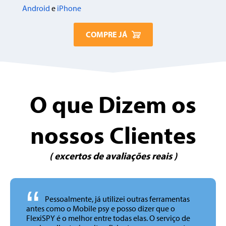
Android
e
iPhone
COMPRE JÁ
O que Dizem os
nossos Clientes
( excertos de avaliações reais )
“
Pessoalmente, já utilizei outras ferramentas
antes como o Mobile psy e posso dizer que o
FlexiSPY é o melhor entre todas elas. O serviço de