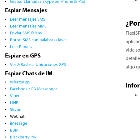
Grabar Llamadas Skype en
iPhone & iPad
Espiar Mensajes
Leer mensajes SMS
¿Por
Leer mensajes MMS
Enviar SMS falsos
FlexiS
Borrar SMS con palabras claves
aplica
Leer E-mails
vida so
Espiar en GPS
detall
Ver & Rastrea Ubicaciones GPS
algo q
Espiar Chats de IM
WhatsApp
Info
Facebook / FB Messenger
Viber
LINE
Skype
WeChat
iMessage
BBM
Blackberry PIN