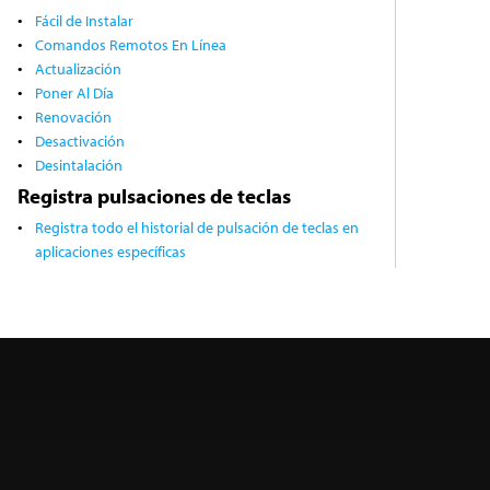
Fácil de Instalar
Comandos Remotos En Línea
Actualización
Poner Al Día
Renovación
Desactivación
Desintalación
Registra pulsaciones de teclas
Registra todo el historial de pulsación de teclas en
aplicaciones específicas