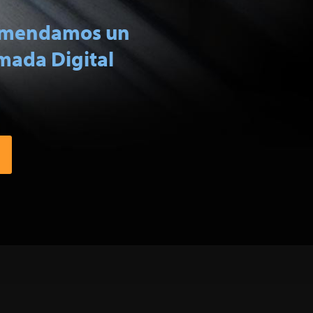
comendamos un
mada Digital