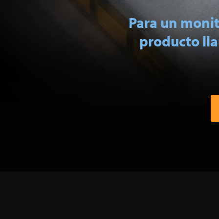
Para un moni
producto ll