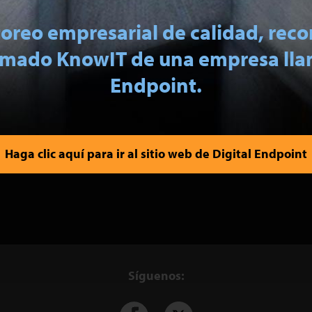
toreo empresarial de calidad, re
amado KnowIT de una empresa lla
Endpoint.
Haga clic aquí para ir al sitio web de Digital Endpoint
Síguenos: