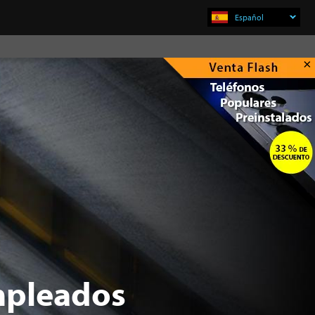
Español
×
mpleados