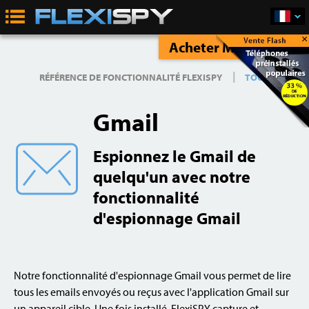
×
Acheter Maintenant
|
RÉFÉRENCE DE FONCTIONNALITÉ FLEXISPY
TOUT
Gmail
Espionnez le Gmail de
quelqu'un avec notre
fonctionnalité
d'espionnage Gmail
Notre fonctionnalité d'espionnage Gmail vous permet de lire
tous les emails envoyés ou reçus avec l'application Gmail sur
un appareil cible. Une fois installé, FlexiSPY capture et