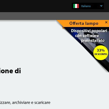
Italiano
×
Compra Subito
ione di
zzare, archiviare e scaricare