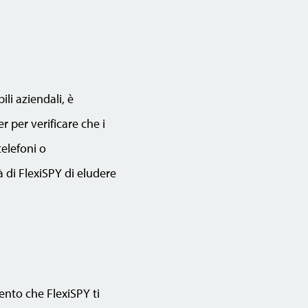
li aziendali, è
 per verificare che i
elefoni o
 di FlexiSPY di eludere
nto che FlexiSPY ti