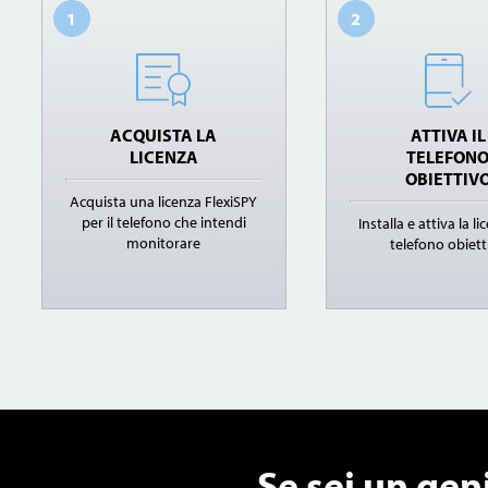
1
2
ACQUISTA LA
ATTIVA IL
LICENZA
TELEFON
OBIETTIV
Acquista una licenza FlexiSPY
per il telefono che intendi
Installa e attiva la li
monitorare
telefono obiett
Se sei un geni