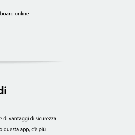
shboard online
di
e di vantaggi di sicurezza
o questa app, c'è più