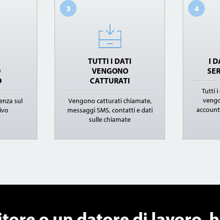
3
4
TUTTI I DATI
I 
O
VENGONO
SER
O
CATTURATI
Tutti 
vengo
cenza sul
Vengono catturati chiamate,
account
ivo
messaggi SMS, contatti e dati
sulle chiamate
tore o un datore di lavoro, h