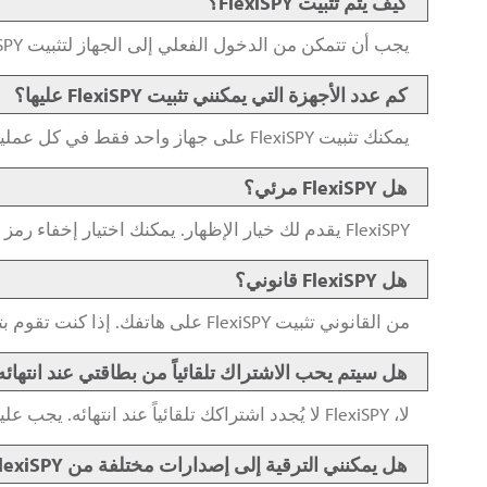
كيف يتم تثبيت FlexiSPY؟
يجب أن تتمكن من الدخول الفعلي إلى الجهاز لتثبيت FlexiSPY. لا يمكن تثبيت البرنامج عن بُعد.
كم عدد الأجهزة التي يمكنني تثبيت FlexiSPY عليها؟
يمكنك تثبيت FlexiSPY على جهاز واحد فقط في كل عملية شراء ترخيص. ومع ذلك، يمكنك إلغاء ونقل هذا الترخيص لجهاز آخر عدة مرات كما تريد خلال فترة اشتراكك.
هل FlexiSPY مرئي؟
FlexiSPY يقدم لك خيار الإظهار. يمكنك اختيار إخفاء رمز البرنامج بعد تثبيت FlexiSPY. يمكنك قراءة المزيد حول كيفية عمل ذلك
هل FlexiSPY قانوني؟
من القانوني تثبيت FlexiSPY على هاتفك. إذا كنت تقوم بتثبيت FlexiSPY على هاتف لا تملكه، يجب أن يكون لديك إذن صريح من صاحب الجهاز لعمل ذلك قبل تثبيت FlexiSPY.
هل سيتم يحب الاشتراك تلقائياً من بطاقتي عند انتهائه
لا، FlexiSPY لا يُجدد اشتراكك تلقائياً عند انتهائه. يجب عليك تجديد اشتراكك يدوياً بنفسك لمواصلة الانتفاع بالخدمة.
هل يمكنني الترقية إلى إصدارات مختلفة من FlexiSPY بدون إعادة تثبيت؟