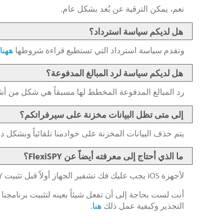
نعم، يمكن الترقية عن بُعد بشكل عام.
هل لديكم سياسة استرداد؟
ونقدم سياسة استرداد التي تستطيع قراءة شروطها
ههنا.
هل لديكم سياسة لرد المبالغ المدفوعة؟
رد المبالغ المدفوعة المخطط لها مسبقاً هي شكل من أشكا
إلى متى تظل البيانات مخزنة على سيرفراتكم؟
يتم حذف البيانات المخزنة على خوادمنا تلقائياً وبشكل دائم بعد 90 يوم. نحن نوفر لك أداة لتنزيل البيانات وأرشفتها. يمك
ما الذي أحتاج إلى معرفته أيضاً عن FlexiSPY؟
لأجهزة iOS يجب عليك فك تشفير الجهاز أولاً قبل تثبيت FlexiSPY. يمكنك قراءة المزيد حول كيفية عمل ذلك
أنت لست بحاجة إلى أن تفعل شيئاً بعينه لتثبيت برنامجنا 
التجذير وكيفية عمل ذلك
هنا
.