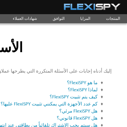
المنتجات
المزايا
التوافق
شهادات العملاء
الأسئل
إليك أدناه إجابات على الأسئلة المتكررة التي يطرحها عملاؤنا حول Y
ما هو FlexiSPY؟
لماذا FlexiSPY؟
كيف يتم تثبيت FlexiSPY؟
كم عدد الأجهزة التي يمكنني تثبيت FlexiSPY عليها؟
هل FlexiSPY مرئي؟
هل FlexiSPY قانوني؟
هل سيتم يحب الاشتراك تلقائياً من بطاقتي عند انتها