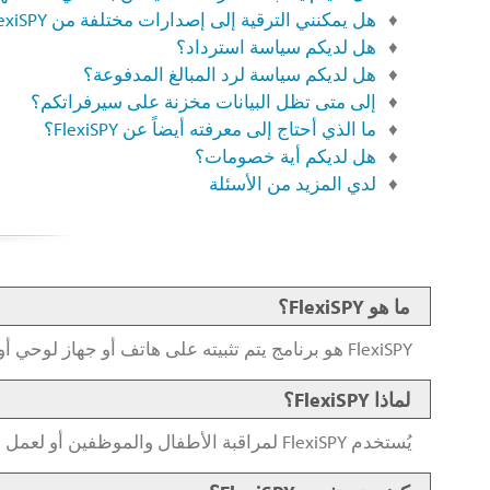
هل يمكنني الترقية إلى إصدارات مختلفة من FlexiSPY بدون إعادة تثبيت؟
هل لديكم سياسة استرداد؟
هل لديكم سياسة لرد المبالغ المدفوعة؟
إلى متى تظل البيانات مخزنة على سيرفراتكم؟
ما الذي أحتاج إلى معرفته أيضاً عن FlexiSPY؟
هل لديكم أية خصومات؟
لدي المزيد من الأسئلة
ما هو FlexiSPY؟
FlexiSPY هو برنامج يتم تثبيته على هاتف أو جهاز لوحي أو جهاز كمبيوتر لرصد وتسجيل أنشطته.
لماذا FlexiSPY؟
يُستخدم FlexiSPY لمراقبة الأطفال والموظفين أو لعمل نسخ احتياطي لهاتفك أو التحكم فيه عن بُعد.