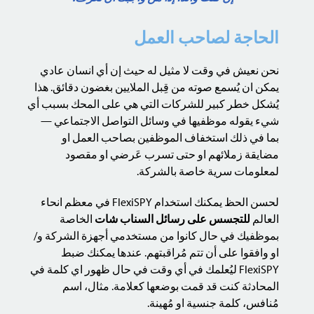
الحاجة لصاحب العمل
نحن نعيش في وقت لا مثيل له حيث إن أي انسان عادي
يمكن ان يُسمع صوته من قِبل الملايين بغضون دقائق. هذا
يُشكل خطر كبير للشركات التي هي على المحك بسبب أي
شيء يقوله موظفيها في وسائل التواصل الاجتماعي —
بما في ذلك استخفاف الموظفين بصاحب العمل او
مضايقة زملائهم او حتى تسرب عَرضي او مقصود
لمعلومات سرية خاصة بالشركة.
لحسن الحظ يمكنك استخدام FlexiSPY في معظم انحاء
العالم
للتجسس على رسائل السناب شات
الخاصة
بموظفيك في حال كانوا من مستخدمي أجهزة الشركة و/
او وافقوا على أن تتم مُراقبتهم. عندها يمكنك ضبط
FlexiSPY ليُعلمك في أي وقت في حال ظهور اي كلمة في
المحادثة كنت قد قمت بوضعها كعلامة. مثال، اسم
مُنافس، كلمة جنسية او مُهينة.