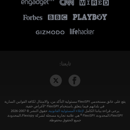
تابعنا:
يقع على عاتق مستخدمي FlexiSPY مسئولية التأكد من، والامتثال لكافة القوانين السارية
في بلدانهم فيما يتعلق باستخدام FlexiSPY "لأغراض خفية.
يرجى قراءة بياننا الكامل
لإخلاء المسئولية القانونية.
حقوق النشر © 2007-
2026
FlexiSPY،المحدودة. FlexiSPY ® هي علامة تجارية مسجلة لشركة Flexispy،المحدودة.
جميع الحقوق محفوظة.