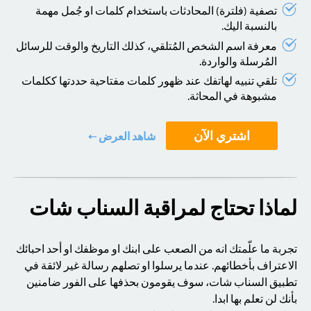
تصفية (فلترة) المحادثات باستخدام كلمات او جُمل مهمة
بالنسبة اليك.
معرفة اسم الشخص المُتلقي، كذلك التاريخ والوقت للرسائل
المُرسلة والواردة.
تلقي تنبيه لهاتفك عند ظهور كلمات مفتاحية حددتها ككلمات
مشبوهة في المحاثة.
اشتري الآن
شاهد العرض
لماذا تحتاج لمراقبة السناب شات
تجربة ما علّمتك انه من الصعب على ابنك او موظفك او أحد احبائك
الاعتراف بأخطائهم. عندما يرسلوا او تصلهم رسالة غير لائقة في
تطبيق السناب شات، سوف يقومون بحذفها على الفور ضامنين
بأنك لن تعلم بها ابدا.