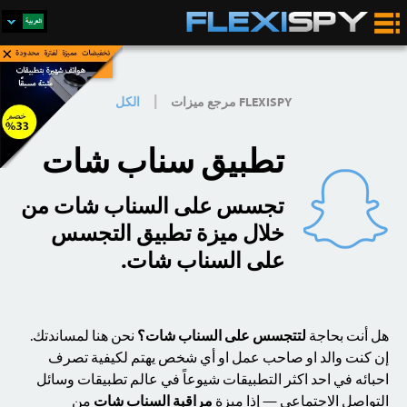
×
اشتري الآن
|
FLEXISPY مرجع ميزات
الكل
تطبيق سناب شات
تجسس على السناب شات من
خلال ميزة تطبيق التجسس
على السناب شات.
هل أنت بحاجة
لتتجسس على السناب شات؟
نحن هنا لمساندتك.
إن كنت والد او صاحب عمل او أي شخص يهتم لكيفية تصرف
احبائه في احد اكثر التطبيقات شيوعاً في عالم تطبيقات وسائل
التواصل الاجتماعي — إذا ميزة
مراقبة السناب شات
من