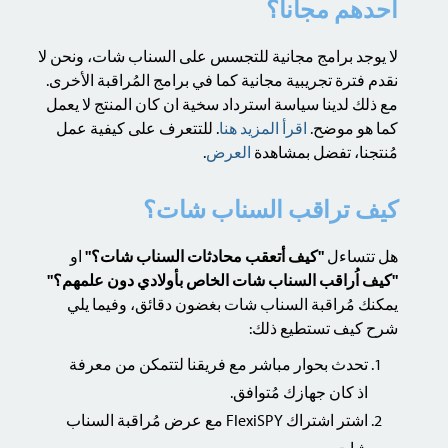
احدهم مجاناً؟
لا يوجد برامج مجانية للتجسس على السناب شات، ونحن لا
نقدم فترة تجريبية مجانية كما في برامج المُراقبة الأخرى.
مع ذلك لدينا سياسة استرداد سخية ان كان المنتج لا يعمل
كما هو موضح.
اقرأ المزيد هنا
. للتتعرف على كيفية عمل
مُنتجنا، تفضل بمشاهدة
العرض
.
كيف تراقب السناب شات؟
هل تتساءل
"كيف أتعقب محادثات السناب شات؟"
او
"كيف اُراقب السناب شات الخاص بأولادي دون علمهم؟"
يمكنك مُراقبة السناب شات بغضون دقائق، وفيما يلي
شرح كيف تستطيع ذلك:
تحدث بحوار مباشر مع فريقنا لتتمكن من معرفة
اذ كان جهازك مُتوافق.
اشتر اشتراك FlexiSPY مع عرض مُراقبة السناب
شات.