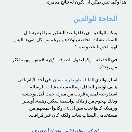
هذا وكما تبين يمكن ان يكون له نتائج مدمرة.
الحاجة للوالدين
يمكن للوالدين ان يقلقوا عند التفكير بمراقبة رسائل
السناب شات الخاصة بأولادهم. برغم من كل شيء، اليس
لهم الحق بالخصوصية؟
في الحقيقة – وكما تقول الطرفة –
إن سلامتهم
مهمة اكثر
من
راحتك.
اسال والدي
الطالب اوليفر ستيفان
. في أحد الأيام تلقى
هاتف اوليفر الغافل رسالة سناب شات. الرسالة
استدرجته لمنتزه قريب من منزله حيث قُتل بوحشية
وذلك بهجوم من زملائه بواسطة سكين رهيبة. أوليفر
وزملائه كانوا تحت سن ال 16. وكانوا جميعهم من
مستخدمي السناب شات ولكنه كان غير مُراقب.
إن كنت والد، إذا من واجبك أن تعرف.