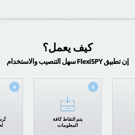
كيف يعمل؟
إن تطبيق FlexiSPY سهل التنصيب والاستخدام
4
3
يتم التقاط كافة
تُر
المعلومات
لخ