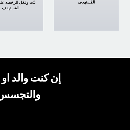
المُستهدف
ثبّت وفعّل الرخصة عل
المُستهدف
إن كنت والد ا
والتجسس ع